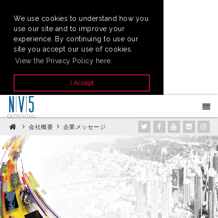
We use cookies to understand how you
use our site and to improve your
experience. By continuing to use our
site you accept our use of cookies.
View the Privacy Policy here.
I Accept
会社概要
企業メッセージ