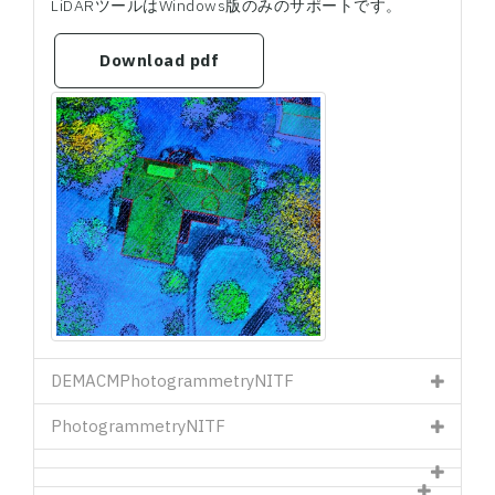
LiDARツールはWindows版のみのサポートです。
Download pdf
DEM
ACM
Photogrammetry
NITF
Photogrammetry
NITF