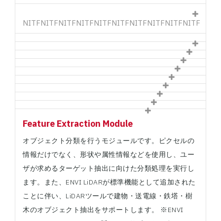
NITF
NITF
NITF
NITF
NITF
NITF
NITF
NITF
NITF
NITF
Feature Extraction Module
オブジェクト分類を行うモジュールです。ピクセルの
情報だけでなく、形状や属性情報などを使用し、ユー
ザが求めるターゲット抽出に向けた分類処理を実行し
ます。また、ENVI LiDARが標準機能として追加された
ことに伴い、LiDARツールで建物・送電線・鉄塔・樹
木のオブジェクト抽出をサポートします。 ※ENVI