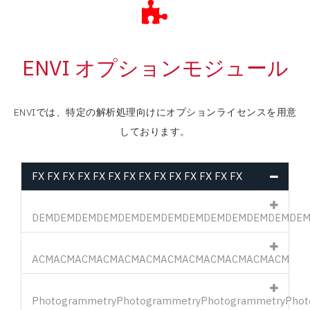
ENVI オプションモジュール
ENVIでは、特定の解析処理向けにオプションライセンスを用意
しております。
FX
FX
FX
FX
FX
FX
FX
FX
FX
FX
FX
FX
FX
FX
DEM
DEM
DEM
DEM
DEM
DEM
DEM
DEM
DEM
DEM
DEM
DEM
DE
ACM
ACM
ACM
ACM
ACM
ACM
ACM
ACM
ACM
ACM
ACM
ACM
Photogrammetry
Photogrammetry
Photogrammetry
Phot