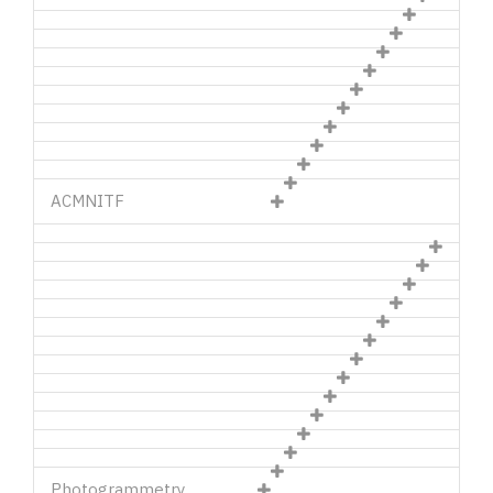
ACM
NITF
Photogrammetry