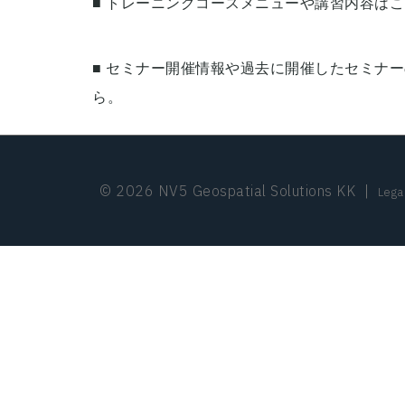
■ トレーニングコースメニューや講習内容は
こ
■ セミナー開催情報や過去に開催したセミナ
ら。
© 2026 NV5 Geospatial Solutions KK
|
Lega