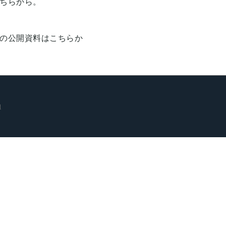
ちら
から。
ーの公開資料は
こちら
か
l