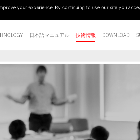
mprove your experience. By continuing to use our site you accep
CHNOLOGY
日本語マニュアル
技術情報
DOWNLOAD
S