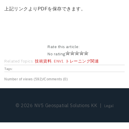
上記リンクよりPDFを保存できます。
Rate this article:
No rating
Related Topics:
技術資料
,
ENVI
,
トレーニング関連
Tags:
Number of views (592)
/
Comments (0)
© 2026 NV5 Geospatial Solutions KK
|
Legal