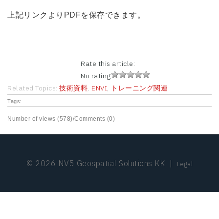
上記リンクよりPDFを保存できます。
Rate this article:
No rating
Related Topics:
技術資料
,
ENVI
,
トレーニング関連
Tags:
Number of views (578)
/
Comments (0)
© 2026 NV5 Geospatial Solutions KK
|
Legal