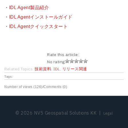
・
IDL Agent製品紹介
・
IDL Agentインストールガイド
・
IDL Agentクイックスタート
Rate this article:
No rating
Related Topics:
技術資料
,
IDL
,
リリース関連
Tags:
Number of views (126)
/
Comments (0)
© 2026 NV5 Geospatial Solutions KK
|
Legal