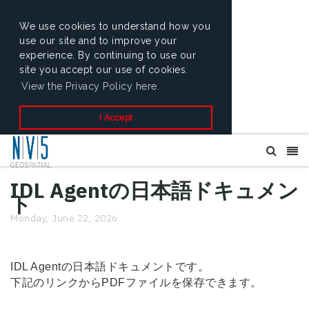
We use cookies to understand how you
use our site and to improve your
experience. By continuing to use our
site you accept our use of cookies.
View the Privacy Policy here.
I Accept
IDL Agentの日本語ドキュメン
ト
Monday, June 22, 2026
IDL Agentの日本語ドキュメントです。
下記のリンクからPDFファイルを保存できます。