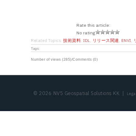
Rate this article:
No rating
Related Topics:
技術資料
,
IDL
,
リリース関連
,
ENVI
,
Tags:
Number of views (285)
/
Comments (0)
© 2026 NV5 Geospatial Solutions KK
|
Lega