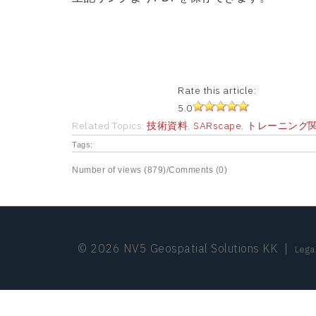
Rate this article:
5.0
Related Topics:
技術資料
,
SARscape
,
トレーニング
Tags:
Number of views (879)
/
Comments (0)
© 2026 NV5 Geospatial Solutions KK
|
Lega