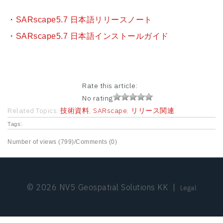
・
SARscape5.7 日本語リリースノート
・
SARscape5.7 日本語インストールガイド
Rate this article:
No rating
Related Topics:
技術資料
,
SARscape
,
リリース関連
Tags:
Number of views (799)
/
Comments (0)
© 2026 NV5 Geospatial Solutions KK
|
Legal