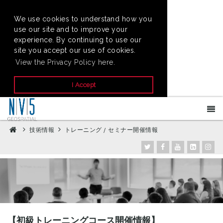
We use cookies to understand how you
use our site and to improve your
experience. By continuing to use our
site you accept our use of cookies.
View the Privacy Policy here.
I Accept
技術情報
トレーニング / セミナー開催情報
【初級トレーニングコース開催情報】