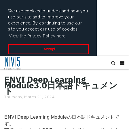
We use cookies to understand how you
use our site and to improve your
experience. By continuing to use our
site you accept our use of cookies.
View the Privacy Policy here.
I Accept
ENVI Deep Learning
Module3.0日本語ドキュメン
ト
Thursday, March 21, 2024
ENVI Deep Learning Moduleの日本語ドキュメントで
す。