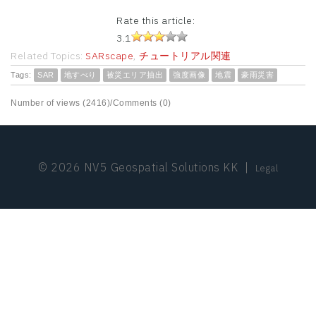
Rate this article:
3.1
Related Topics:
SARscape
,
チュートリアル関連
Tags:
SAR
地すべり
被災エリア抽出
強度画像
地震
豪雨災害
Number of views (2416)
/
Comments (0)
© 2026 NV5 Geospatial Solutions KK
|
Legal