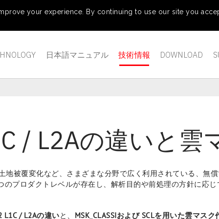
mprove your experience. By continuing to use our site you accep
CHNOLOGY
日本語マニュアル
技術情報
DOWNLOAD
S
2 L1C / L2Aの違
域・災害・土地被覆変化など、さまざまな分野で広く利用されている、
2 つのプロダクトレベルが存在し、解析目的や前処理の方針に応
-2 L1C / L2Aの違い
と、
MSK_CLASSIおよび SCLを用いた雲マ