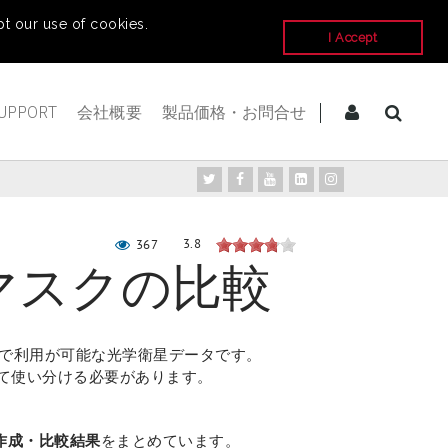
t our use of cookies.
I Accept
UPPORT
会社概要
製品価格・お問合せ
3.8
367
いと雲マスクの比較
無償で利用が可能な光学衛星データです。
じて使い分ける必要があります。
スク作成・比較結果
をまとめています。