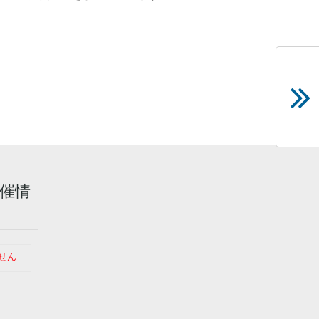
。
催情
せん