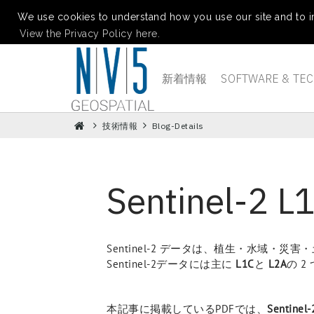
We use cookies to understand how you use our site and to i
View the Privacy Policy here.
新着情報
SOFTWARE & TE
技術情報
Blog-Details
Sentinel-
Sentinel-2 データは、植生・水
Sentinel-2データには主に
L1C
と
L2A
の 
本記事に掲載しているPDFでは、
Sentinel