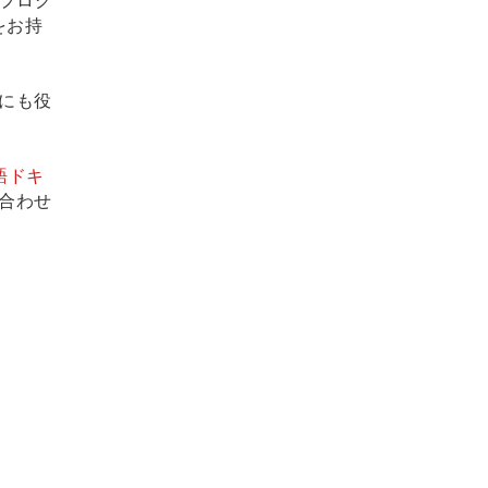
るプログ
をお持
にも役
語ドキ
合わせ