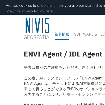
We use cookies to understand how you use our site and to i
View the Privacy Policy here.
新着情報
SOFTWARE & TE
ENVI Agent / IDL A
平素は格別のご愛顧をいただき、厚くお礼申
この度、AIアシスタントツール「ENVI Agent
ENVI Agentは、チャットによるAI支援機
果まで得ることができるENVIのオプション
入力することにより、リモートセンシングデ