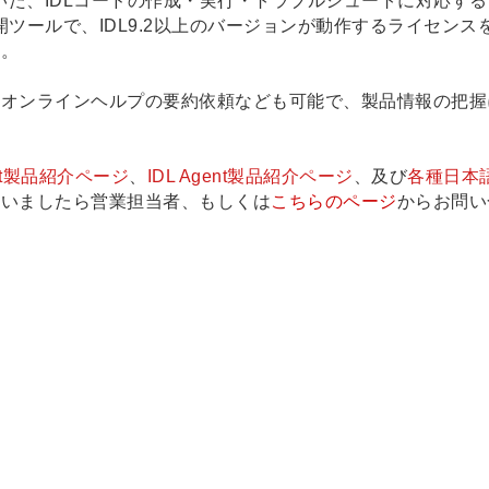
能を用いた、IDLコードの作成・実行・トラブルシュートに対応す
公開ツールで、IDL9.2以上のバージョンが動作するライセンス
す。
やオンラインヘルプの要約依頼なども可能で、製品情報の把握
ent製品紹介ページ
、
IDL Agent製品紹介ページ
、及び
各種日本
ざいましたら営業担当者、もしくは
こちらのページ
からお問い