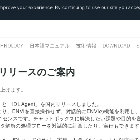
mprove your experience. By continuing to use our site you accep
CHNOLOGY
日本語マニュアル
技術情報
DOWNLOAD
S
gent リリースのご案内
し上げます。
」と「IDL Agent」を国内リリースしました。
能により、ENVIを直接操作せず、対話的にENVIの機能を利用し
ライセンスです。チャットボックスに解決したい課題や目的を
ータ解析の処理フローを対話的に計画したり、実行もできます