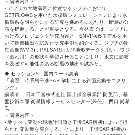
＜講演内容＞
- アフリカ大地溝帯に位置するジブチにおいて、
GETFLOWSを用いた水循環シミュレーションにより水
循環系を明らかにする研究を進めるにあたり、断層の分
布を把握することが重要となる。今発表では、ジブチに
おけるプロジェクト研究内容と、ENVINet5モデルを用
いて断層抽出を試みた研究事例を紹介する。ジブチの衛
星画像(WV-3)，PALSARおよび地形データを用い、ワジ
（涸れ川）の形状を学習させることにより、水文に影響
を及ぼす可能性のある断層の抽出を試みた。
◆ セッション5：国内ユーザ講演
「演題：時系列干渉SAR 解析による斜面変動モニタリ
ング
」
講演者： 日本工営株式会社 国土保全事業部 防災部、基
盤技術本部 衛星情報サービスセンター(兼任) 西口 尚希
氏
＜講演内容＞
- 地すべり変動の現地計測値と干渉SAR解析によって得
られた変動量を突合することにより、干渉SAR 解析の