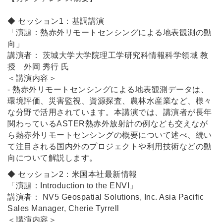
◆ セッション1：基調講演
「演題：熱赤外リモートセンシングによる地表観測の動
向」
講演者： 茨城大学大学院理工学研究科情報科学領域 教
授 外岡 秀行 氏
＜講演内容＞
- 熱赤外リモートセンシングによる地表観測データは、
環境評価、災害監視、資源探査、農林水産業など、様々
な分野で活用されています。本講演では、講演者が長年
関わっているASTER熱赤外放射計の例なども交えなが
ら熱赤外リモートセンシングの概要について述べ、続い
て注目される国内外のプロジェクトや利用技術などの動
向について解説します。
◆ セッション2：米国本社最新情報
「演題：Introduction to the ENVI」
講演者： NV5 Geospatial Solutions, Inc. Asia Pacific
Sales Manager,
Cherie Tyrrell
＜講演内容＞