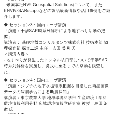
- 米国本社NV5 Geospatial Solutionsについて、また
ENVIやSARscapeなどの製品最新情報や活用事例をご紹
介します。
◆ セッション3：国内ユーザ講演
「演題：干渉SAR時系列解析による地すべり活動の把
握
」
講演者： 基礎地盤コンサルタンツ株式会社 技術本部 物
理探査部 探査二課 主任 吉田 美月 氏
＜講演内容＞
- 地すべりが発生したトンネル坑口部について干渉SAR
時系列解析を実施し、発災に至るまでの挙動を調査し
た。
◆ セッション4：国内ユーザ講演
「演題：ジブチの地下水循環系把握を目指した衛星画像
データの深層学習による断層探知
」
講演者：東京農業大学 地域環境科学部 生産環境工学科
環境情報利用分野 広域環境情報学研究室​ 教授 島田 沢
彦 氏