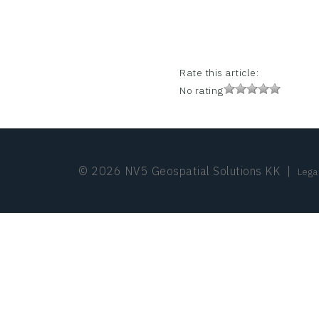
Rate this article:
No rating
© 2026 NV5 Geospatial Solutions KK
|
Lega