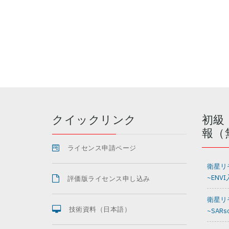
クイックリンク
初級
報（
ライセンス申請ページ
衛星リ
~ENV
評価版ライセンス申し込み
衛星リ
技術資料（日本語）
~SAR