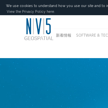
We use cookies to understand how you use our site and to i
View the Privacy Policy here.
新着情報
SOFTWARE & TE