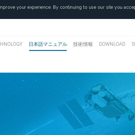
mprove your experience. By continuing to use our site you accep
CHNOLOGY
日本語マニュアル
技術情報
DOWNLOAD
S