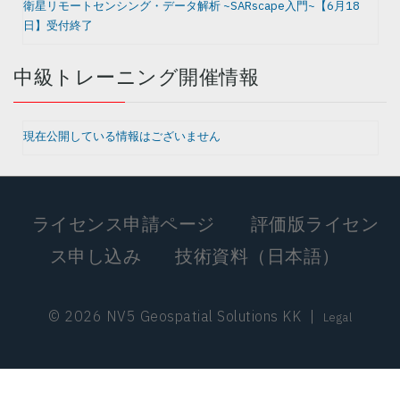
衛星リモートセンシング・データ解析 ~SARscape入門~【6月18
日】受付終了
中級トレーニング開催情報
現在公開している情報はございません
ライセンス申請ページ
評価版ライセン
ス申し込み
技術資料（日本語）
© 2026 NV5 Geospatial Solutions KK
|
Legal