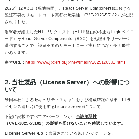
2025年12月3日（現地時間）、React Server Componentsにおける
認証不要のリモートコード実行の脆弱性（CVE-2025-55182）が公開
されました。
攻撃者が細工したHTTPリクエスト（HTTP経由の不正なFlightペイロ
ード）をReact Server Components（RSC）を処理するサーバーに
送信することで、認証不要のリモートコード実行につながる可能性
があります。
参考URL：
https://www.jpcert.or.jp/newsflash/2025120501.html
2. 当社製品（License Server）への影響につ
いて
米国本社によるセキュリティスキャンおよび構成確認の結果、FLラ
イセンス運用時に使用するLicense Serverについて、
下記に記載のすべてのバージョンが、
当該脆弱性
（CVE‑2025‑55182）の影響を受けないこと
を確認しています。
License Server 4.5
：言及されている以下パッケージを、