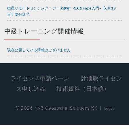
衛星リモートセンシング・データ解析 ~SARscape入門~【6月18
日】受付終了
中級トレーニング開催情報
現在公開している情報はございません
ライセンス申請ページ
評価版ライセン
ス申し込み
技術資料（日本語）
© 2026 NV5 Geospatial Solutions KK
|
Legal