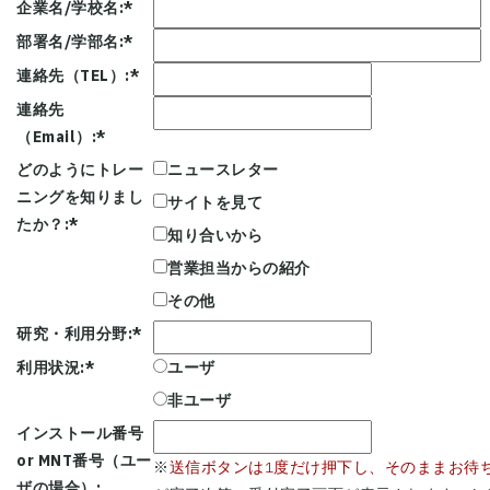
企業名/学校名:
*
部署名/学部名:
*
連絡先（TEL）:
*
連絡先
（Email）:
*
どのようにトレー
ニュースレター
ニングを知りまし
サイトを見て
たか？:
*
知り合いから
営業担当からの紹介
その他
研究・利用分野:
*
利用状況:
*
ユーザ
非ユーザ
インストール番号
or MNT番号（ユー
※
送信ボタンは1度だけ押下し、そのままお待
ザの場合）: