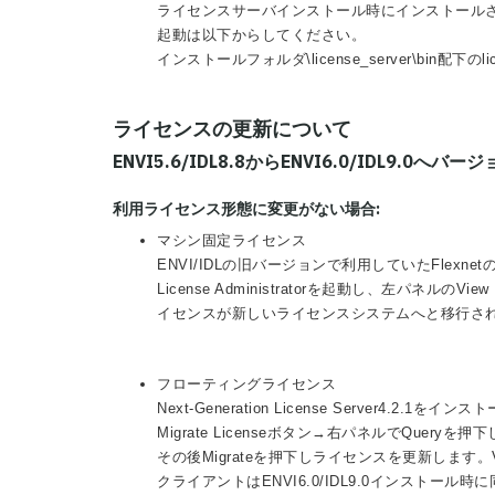
ライセンスサーバインストール時にインストール
起動は以下からしてください。
インストールフォルダ\license_server\bin配下のlicens
ライセンスの更新について
ENVI5.6/IDL8.8からENVI6.0/IDL9.0へバ
利用ライセンス形態に変更がない場合:
マシン固定ライセンス
ENVI/IDLの旧バージョンで利用していたFlexnet
License Administratorを起動し、左パネルのV
イセンスが新しいライセンスシステムへと移行さ
フローティングライセンス
Next-Generation License Server4.2
Migrate Licenseボタン→右パネルでQuery
その後Migrateを押下しライセンスを更新します。V
クライアントはENVI6.0/IDL9.0インストール時に同時にイ