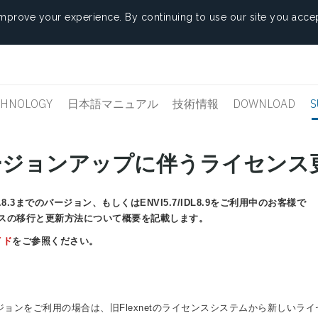
mprove your experience. By continuing to use our site you accep
CHNOLOGY
日本語マニュアル
技術情報
DOWNLOAD
S
0へのバージョンアップに伴うライセンス
/IDL8.8.3までのバージョン、もしくはENVI5.7/IDL8.9をご利用中のお客様で
イセンスの移行と更新方法について概要を記載します。
イド
をご参照ください。
.8.3までのバージョンをご利用の場合は、旧Flexnetのライセンスシステムから新しいラ