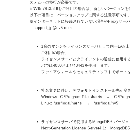
ステムへの移行が必要です。
ENVI5.7/IDL8.9をご利用の場合は、新しいバージ
以下の項目は、バージョンアップに関する注意事項です
※インターネットに接続されていない場合やProxyサ
support_jp@nv5.com
1台のマシンをライセンスサーバとして同一LAN
ご利用の場合、
ライセンスサーバとクライアントの通信に使用するポ
バでは4080および40443を使用します。
ファイアウォールやセキュリティソフトでポート
社名変更に伴い、デフォルトインストール先が変
Windows: C:\Program Files\harris → C:\Progr
Linux: /usr/local/harris → /usr/local/nv5
ライセンスサーバで使用するMongoDBのバージョ
Next-Generation License Server4.1: 