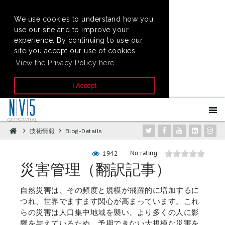
We use cookies to understand how you
use our site and to improve your
experience. By continuing to use our
site you accept our use of cookies.
View the Privacy Policy here.
I Accept
技術情報
Blog-Details
No rating
1942
災害管理（翻訳記事）
自然災害は、その頻度と規模が飛躍的に増加するに
つれ、世界でますます関心が高まっています。これ
らの災害は人口集中地域を襲い、より多くの人に影
響を与えているため、予期できない大規模な災害を