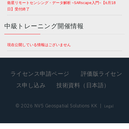
衛星リモートセンシング・データ解析 ~SARscape入門~【6月18
日】受付終了
中級トレーニング開催情報
現在公開している情報はございません
ライセンス申請ページ
評価版ライセン
ス申し込み
技術資料（日本語）
© 2026 NV5 Geospatial Solutions KK
|
Legal