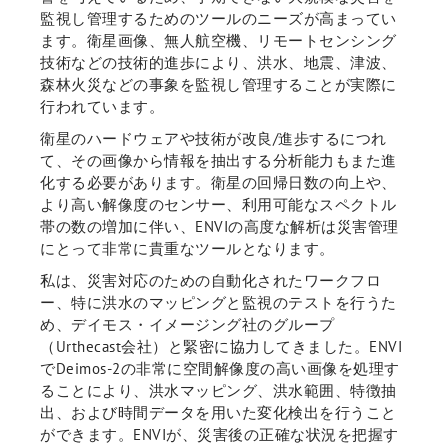
監視し管理するためのツールのニーズが高まってい
ます。衛星画像、無人航空機、リモートセンシング
技術などの技術的進歩により、洪水、地震、津波、
森林火災などの事象を監視し管理することが実際に
行われています。
衛星のハードウェアや技術が改良/進歩するにつれ
て、その画像から情報を抽出する分析能力もまた進
化する必要があります。衛星の回帰日数の向上や、
より高い解像度のセンサー、利用可能なスペクトル
帯の数の増加に伴い、ENVIの高度な解析は災害管理
にとって非常に貴重なツールとなります。
私は、災害対応のための自動化されたワークフロ
ー、特に洪水のマッピングと監視のテストを行うた
め、デイモス・イメージング社のグループ
（Urthecast会社）と緊密に協力してきました。ENVI
でDeimos-2の非常に空間解像度の高い画像を処理す
ることにより、洪水マッピング、洪水範囲、特徴抽
出、および時間データを用いた変化検出を行うこと
ができます。ENVIが、災害後の正確な状況を把握す