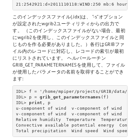
21:2542921:d=2011110118:WIND:250 mb:6 hour fcs
このインデックスファイル(.idx)は、 "-s"オプション
が設定されたwgrib2ユーティリティからの出力で
す。 （このインデックスファイルがない場合、最初
にwgrib2を使用し、このインデックスファイルと同
じものを作る必要がありました。）各行はGRIBファ
イル内のレコードに対応し、レコードの索引が最初
にリストされています。 ヘルパールーチン
GRIB_GET_PARAMETERNAMESを使用して、ファイル
が使用したパラメータの名前を取得することができ
ます:
IDL> f = '/home/mpiper/projects/GRIB/data/ak.t1
IDL> p = 
grib_get_parameternames
(f)

IDL> 
print
, p

u-component of wind  v-component of wind  u-com
v-component of wind  v-component of wind  192 G
Relative humidity  Temperature  Temperature  Te
Convective available potential energy  Convecti
Total precipitation  Wind speed  Wind speed  W