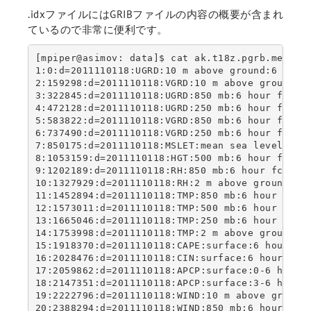
.idxファイルにはGRIBファイルの内容の概要が含まれ
ているので非常に便利です。
[mpiper@asimov: data]$ cat ak.t18z.pgrb.mean.f0
1:0:d=2011110118:UGRD:10 m above ground:6 hour 
2:159298:d=2011110118:VGRD:10 m above ground:6 
3:322845:d=2011110118:UGRD:850 mb:6 hour fcst:w
4:472128:d=2011110118:UGRD:250 mb:6 hour fcst:w
5:583822:d=2011110118:VGRD:850 mb:6 hour fcst:w
6:737490:d=2011110118:VGRD:250 mb:6 hour fcst:w
7:850175:d=2011110118:MSLET:mean sea level:6 ho
8:1053159:d=2011110118:HGT:500 mb:6 hour fcst:w
9:1202189:d=2011110118:RH:850 mb:6 hour fcst:wt
10:1327929:d=2011110118:RH:2 m above ground:6 h
11:1452894:d=2011110118:TMP:850 mb:6 hour fcst:
12:1573011:d=2011110118:TMP:500 mb:6 hour fcst:
13:1665046:d=2011110118:TMP:250 mb:6 hour fcst:
14:1753998:d=2011110118:TMP:2 m above ground:6 
15:1918370:d=2011110118:CAPE:surface:6 hour fcs
16:2028476:d=2011110118:CIN:surface:6 hour fcst
17:2059862:d=2011110118:APCP:surface:0-6 hour a
18:2147351:d=2011110118:APCP:surface:3-6 hour a
19:2222796:d=2011110118:WIND:10 m above ground:
20:2388294:d=2011110118:WIND:850 mb:6 hour fcst