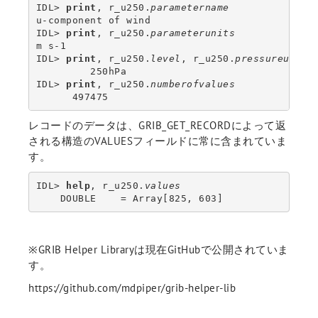
IDL> 
print
, r_u250.
parametername
u-component of wind

IDL> 
print
, r_u250.
parameterunits
m s-1

IDL> 
print
, r_u250.
level
, r_u250.
pressureunits
         250hPa

IDL> 
print
, r_u250.
numberofvalues
      497475
レコードのデータは、GRIB_GET_RECORDによって返
される構造のVALUESフィールドに常に含まれていま
す。
IDL> 
help
, r_u250.
values
    DOUBLE    = Array[825, 603]
※GRIB Helper Libraryは現在GitHubで公開されていま
す。
https://github.com/mdpiper/grib-helper-lib