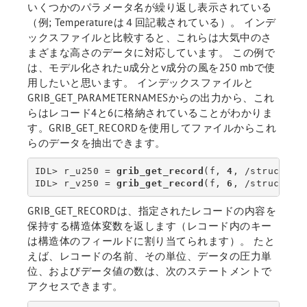
いくつかのパラメータ名が繰り返し表示されている
（例; Temperatureは４回記載されている）。 インデ
ックスファイルと比較すると、これらは大気中のさ
まざまな高さのデータに対応しています。 この例で
は、モデル化されたu成分とv成分の風を250 mbで使
用したいと思います。 インデックスファイルと
GRIB_GET_PARAMETERNAMESからの出力から、これ
らはレコード4と6に格納されていることがわかりま
す。GRIB_GET_RECORDを使用してファイルからこれ
らのデータを抽出できます。
IDL> r_u250 = 
grib_get_record
(f, 
4
, /structure)
IDL> r_v250 = 
grib_get_record
(f, 
6
, /structure
GRIB_GET_RECORDは、指定されたレコードの内容を
保持する構造体変数を返します（レコード内のキー
は構造体のフィールドに割り当てられます）。 たと
えば、レコードの名前、その単位、データの圧力単
位、およびデータ値の数は、次のステートメントで
アクセスできます。