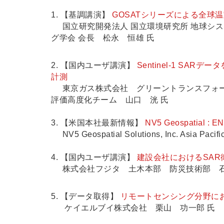
1. 【基調講演】
GOSATシリーズによる全球
国立研究開発法人 国立環境研究所 地球システ
グ学会 会長 松永 恒雄 氏
2. 【国内ユーザ講演】
Sentinel-1 S
計測
東京ガス株式会社 グリーントランスフォー
評価高度化チーム 山口 洸 氏
3. 【米国本社最新情報】
NV5 Geospatial : E
NV5 Geospatial Solutions, Inc. Asia Pacific
4. 【国内ユーザ講演】
建設会社におけるSA
株式会社フジタ 土木本部 防災技術部 石
5. 【データ取得】
リモートセンシング分野に
ケイエルブイ株式会社 栗山 功一郎 氏