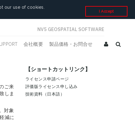
t our use of cookies.
I Accept
NV5 GEOSPATIAL SOFTWARE
UPPORT
会社概要
製品価格・お問合せ
【ショートカットリンク】
ライセンス申請ページ
評価版ライセンス申し込み
数のご来
致しま
技術資料（日本語）
。対象
軽減に