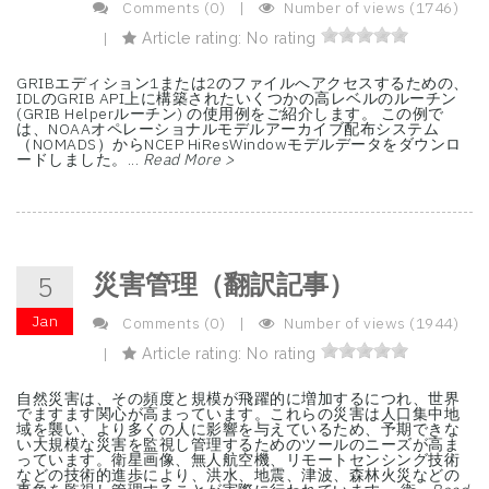
Comments (0)
|
Number of views (1746)
|
Article rating: No rating
GRIBエディション1または2のファイルへアクセスするための、
IDLのGRIB API上に構築されたいくつかの高レベルのルーチン
(GRIB Helperルーチン) の使用例をご紹介します。 この例で
は、NOAAオペレーショナルモデルアーカイブ配布システム
（NOMADS）からNCEP HiResWindowモデルデータをダウンロ
ードしました。...
Read More >
災害管理（翻訳記事）
5
Jan
Comments (0)
|
Number of views (1944)
|
Article rating: No rating
自然災害は、その頻度と規模が飛躍的に増加するにつれ、世界
でますます関心が高まっています。これらの災害は人口集中地
域を襲い、より多くの人に影響を与えているため、予期できな
い大規模な災害を監視し管理するためのツールのニーズが高ま
っています。衛星画像、無人航空機、リモートセンシング技術
などの技術的進歩により、洪水、地震、津波、森林火災などの