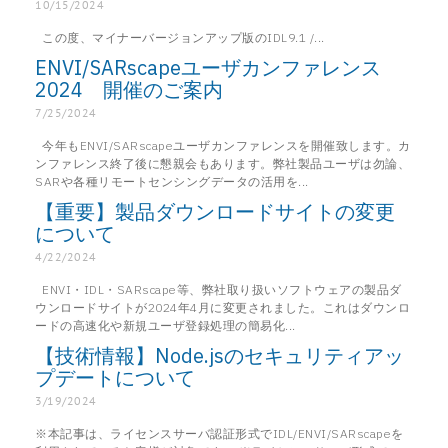
10/15/2024
この度、マイナーバージョンアップ版のIDL9.1 /...
ENVI/SARscapeユーザカンファレンス
2024 開催のご案内
7/25/2024
今年もENVI/SARscapeユーザカンファレンスを開催致します。カ
ンファレンス終了後に懇親会もあります。弊社製品ユーザは勿論、
SARや各種リモートセンシングデータの活用を...
【重要】製品ダウンロードサイトの変更
について
4/22/2024
ENVI・IDL・SARscape等、弊社取り扱いソフトウェアの製品ダ
ウンロードサイトが2024年4月に変更されました。これはダウンロ
ードの高速化や新規ユーザ登録処理の簡易化...
【技術情報】Node.jsのセキュリティアッ
プデートについて
3/19/2024
※本記事は、ライセンスサーバ認証形式でIDL/ENVI/SARscapeを