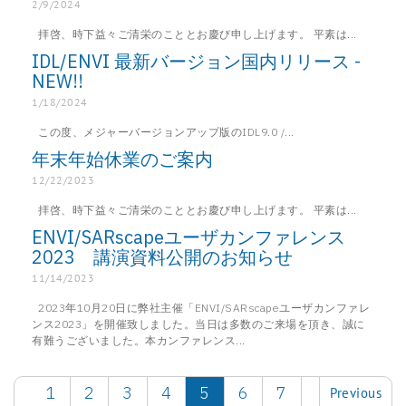
2/9/2024
拝啓、時下益々ご清栄のこととお慶び申し上げます。 平素は...
IDL/ENVI 最新バージョン国内リリース -
NEW!!
1/18/2024
この度、メジャーバージョンアップ版のIDL9.0 /...
年末年始休業のご案内
12/22/2023
拝啓、時下益々ご清栄のこととお慶び申し上げます。 平素は...
ENVI/SARscapeユーザカンファレンス
2023 講演資料公開のお知らせ
11/14/2023
2023年10月20日に弊社主催「ENVI/SARscapeユーザカンファレ
ンス2023」を開催致しました。当日は多数のご来場を頂き、誠に
有難うございました。本カンファレンス...
1
2
3
4
5
6
7
Previous