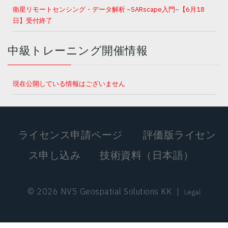
衛星リモートセンシング・データ解析 ~SARscape入門~【6月18
日】受付終了
中級トレーニング開催情報
現在公開している情報はございません
ライセンス申請ページ
評価版ライセン
ス申し込み
技術資料（日本語）
© 2026 NV5 Geospatial Solutions KK
|
Legal