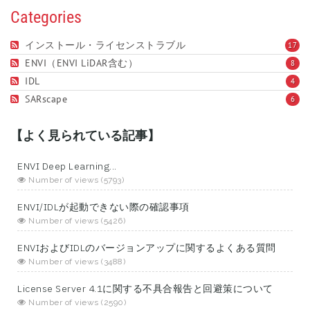
Categories
インストール・ライセンストラブル
17
ENVI（ENVI LiDAR含む）
8
IDL
4
SARscape
6
【よく見られている記事】
ENVI Deep Learning...
Number of views (5793)
ENVI/IDLが起動できない際の確認事項
Number of views (5426)
ENVIおよびIDLのバージョンアップに関するよくある質問
Number of views (3488)
License Server 4.1に関する不具合報告と回避策について
Number of views (2590)